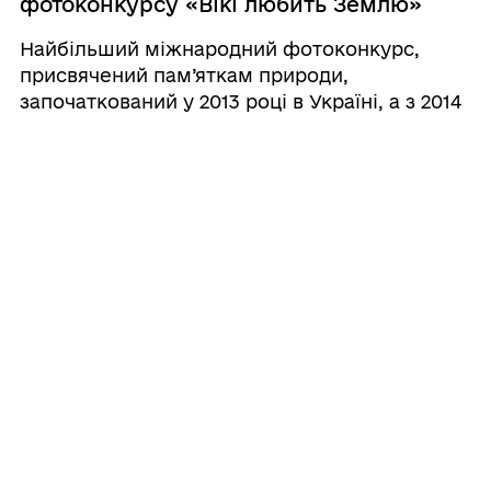
фотоконкурсу «Вікі любить Землю»
(Wiki Loves Earth) 2026.
Найбільший міжнародний фотоконкурс,
присвячений пам’яткам природи,
започаткований у 2013 році в Україні, а з 2014
року відбувається по всьому світу
13.07.2026 16:07
Державна міграційна служба
України інформує:
Державна міграційна служба України
інформує:
13.07.2026 13:14