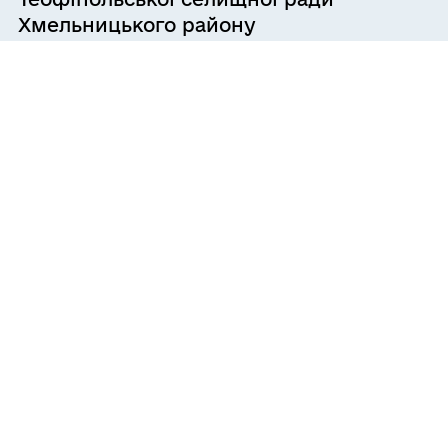
Хмельницького району
Хмельницької області
29/07/2026
ПРОТОКОЛ спільного засідання
постійних комісій селищної ради
29/07/2026
Про внесення змін до бюджету
Теофіпольської селищної
територіальної громади на 2026 рік