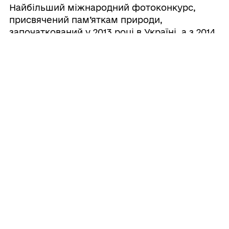
Найбільший міжнародний фотоконкурс,
присвячений пам’яткам природи,
започаткований у 2013 році в Україні, а з 2014
року відбувається по всьому світу
13.07.2026 16:07
Державна міграційна служба
України інформує:
Державна міграційна служба України
інформує:
13.07.2026 13:14