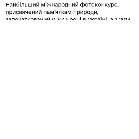
Найбільший міжнародний фотоконкурс,
присвячений пам’яткам природи,
започаткований у 2013 році в Україні, а з 2014
року відбувається по всьому світу
13.07.2026 16:07
Державна міграційна служба
України інформує:
Державна міграційна служба України
інформує:
13.07.2026 13:14