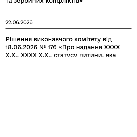
та збройних конфліктів»
22.06.2026
Рішення виконавчого комітету від
18.06.2026 № 176 «Про надання ХХХХ
Х.Х., ХХХХ Х.Х., статусу дитини, яка
постраждала внаслідок воєнних дій
та збройних конфліктів»
27.05.2026
Рішення виконавчого комітету від
25.05.2026 № 169 «Про надання ХХХХ
Х.Х., статусу дитини, яка
постраждала внаслідок воєнних дій