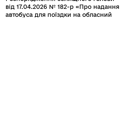
від 17.04.2026 № 182-р «Про надання
автобуса для поїздки на обласний
огляд-конкурс вокально-хорових
колективів мистецьких шкіл «Так
звучить Незламність»»
31.03.2026
Розпорядження селищного голови
від 31.03.2026 № 148-р «Про
забезпечення пожежної безпеки на
об’єктах культури Теофіпольської
селищної ради під час весняно-
літнього періоду 2026 року»