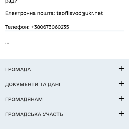
ради
Електронна пошта: teoflisvod@ukr.net
Телефон: +380673060235
...
ГРОМАДА
Контакти та звернення
ДОКУМЕНТИ ТА ДАНІ
Селищний голова
Публічна інформація
Депутатський корпус
ГРОМАДЯНАМ
Фінанси
Виконком
Кабінет мешканця
Документи (НПА)
ГРОМАДСЬКА УЧАСТЬ
Інвестиційний паспорт
Послуги
Регуляторна діяльність
Електронні петиції
Паспорт громади