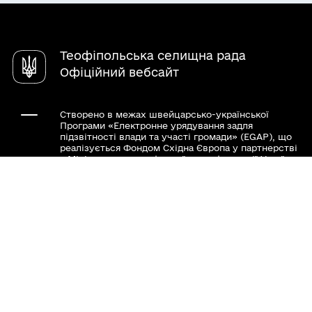
Чат-бот «СВОЇ»
Містобудівна документація
Довідник закладів
Теофіпольська селищна рада
Офіційний вебсайт
Створено в межах швейцарсько-української
Програми «Електронне урядування задля
підзвітності влади та участі громади» (EGAP), що
реалізується Фондом Східна Європа у партнерстві
з Міністерством цифрової трансформації України
за підтримки Швейцарії.
Хочете такий сайт з чат-ботом для громади?
Весь контент доступний за ліцензією Creative
Commons Attribution 4.0 International license,
якщо не зазначено інше.