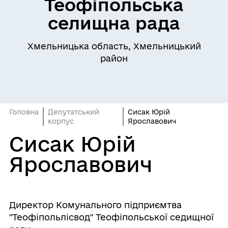
Теофіпольська
селищна рада
Хмельницька область, Хмельницький
район
Головна
Депутатський
Сисак Юрій
корпус
Ярославович
Сисак Юрій
Ярославович
Директор Комунального підприємтва
"Теофіпольлісвод" Теофіпольської седищної