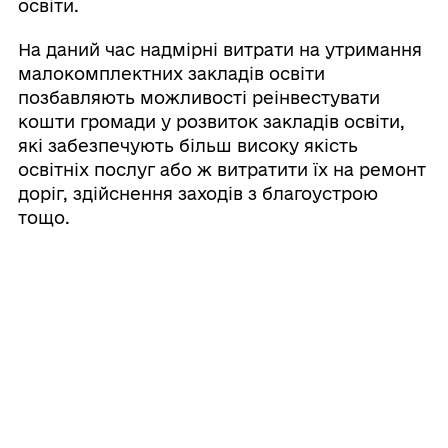
освіти.
На даний час надмірні витрати на утримання
малокомплектних закладів освіти
позбавляють можливості реінвестувати
кошти громади у розвиток закладів освіти,
які забезпечують більш високу якість
освітніх послуг або ж витратити їх на ремонт
доріг, здійснення заходів з благоустрою
тощо.
Проаналізувавши перспективну мережу,
матеріально-технічну базу, розмір
бюджетних коштів на утримання закладу,
виносимо на громадське обговорення
питання ліквідації Шибенської гімназії
Теофіпольської селищної ради
Хмельницького району Хмельницької
області та обговорення відповідного проєкту