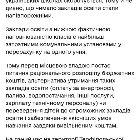
українських школах скорочується, тому й не
дивно, що чимало закладів освіти стали
напівпорожніми.
Заклади освіти з нижчою фактичною
наповнюваністю класів є найбільш
затратними комунальними установами у
перерахунку на одного учня.
Тому перед місцевою владою постає
питання раціонального розподілу бюджетних
коштів, альтернатива утримання таких
закладів освіти (оплату за енергоносії,
палива, водопостачання, інші послуги,
зарплату технічному персоналу) чи
переведення дітей до спроможних закладів
освіти і забезпечення якісніших умов
навчання завдяки вивільненим коштам.
На даний час на території Теофіпольської