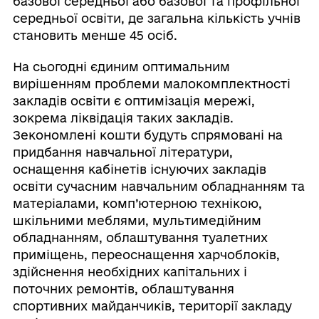
базової середньої або базової та профільної
середньої освіти, де загальна кількість учнів
становить менше 45 осіб.
На сьогодні єдиним оптимальним
вирішенням проблеми малокомплектності
закладів освіти є оптимізація мережі,
зокрема ліквідація таких закладів.
Зекономлені кошти будуть спрямовані на
придбання навчальної літератури,
оснащення кабінетів існуючих закладів
освіти сучасним навчальним обладнанням та
матеріалами, комп’ютерною технікою,
шкільними меблями, мультимедійним
обладнанням, облаштування туалетних
приміщень, переоснащення харчоблоків,
здійснення необхідних капітальних і
поточних ремонтів, облаштування
спортивних майданчиків, території закладу