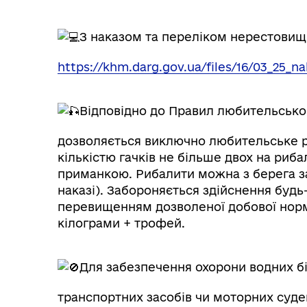
З наказом та переліком нерестовищ
https://khm.darg.gov.ua/files/16/03_25_n
Відповідно до Правил любительськог
дозволяється виключно любительське р
кількістю гачків не більше двох на риб
приманкою. Рибалити можна з берега з
наказі). Забороняється здійснення будь-
перевищенням дозволеної добової норм
кілограми + трофей.
Для забезпечення охорони водних бі
транспортних засобів чи моторних суден