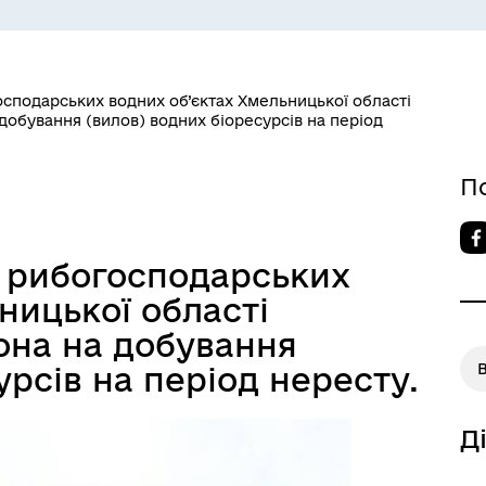
господарських водних об’єктах Хмельницької області
добування (вилов) водних біоресурсів на період
П
на рибогосподарських
ницької області
она на добування
урсів на період нересту.
Д