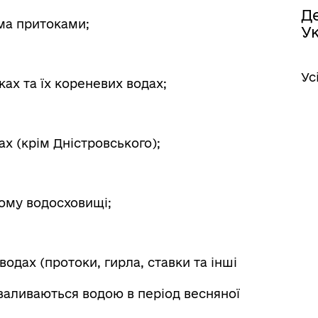
Д
сіма притоками;
У
Ус
чках та їх кореневих водах;
ах (крім Дністровського);
ькому водосховищі;
 водах (протоки, гирла, ставки та інші
о заливаються водою в період весняної