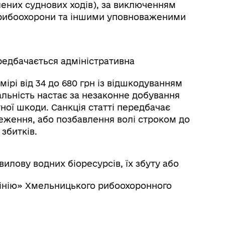
ених суднових ходів), за виключенням
 рибоохорони та іншими уповноваженими
едбачається адміністративна
мірі від 34 до 680 грн із відшкодуванням
альність настає за незаконне добування
тної шкоди. Санкція статті передбачає
меження, або позбавлення волі строком до
збитків.
илову водних біоресурсів, їх збуту або
лінію» Хмельницького рибоохоронного