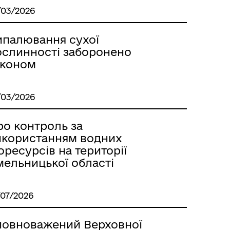
/03/2026
ипалювання сухої
ослинності заборонено
аконом
/03/2026
ро контроль за
икористанням водних
оресурсів на території
мельницької області
/07/2026
повноважений Верховної