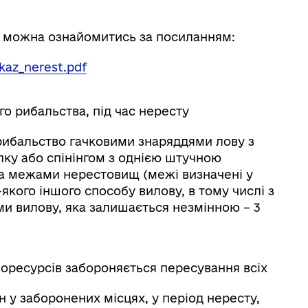
 можна ознайомитись за посиланням:
akaz_nerest.pdf
о рибальства, під час нересту
ибальство гачковими знаряддями лову з
алку або спінінгом з однією штучною
а межами нерестовищ (межі визначені у
якого іншого способу вилову, в тому числі з
и вилову, яка залишається незмінною – 3
оресурсів забороняється пересування всіх
 у заборонених місцях, у період нересту,