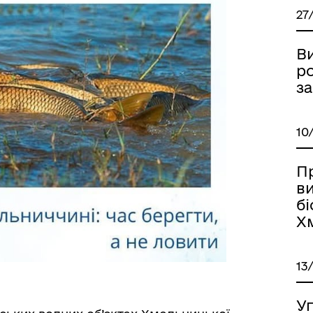
27
В
р
з
10
П
в
бі
Х
13
У