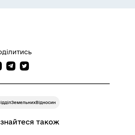
оділитись
ВідділЗемельнихВідносин
ізнайтеся також