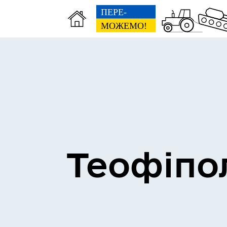
Теофіпо