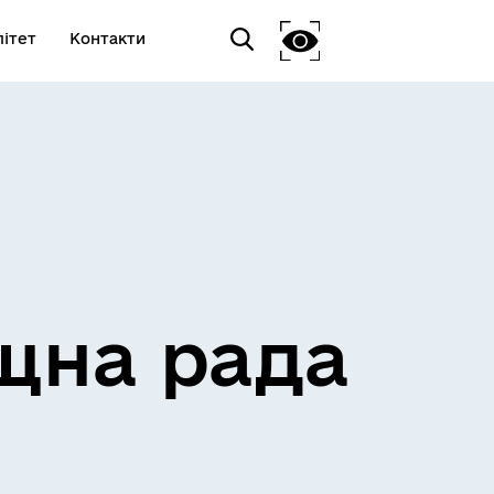
ітет
Контакти
щна рада