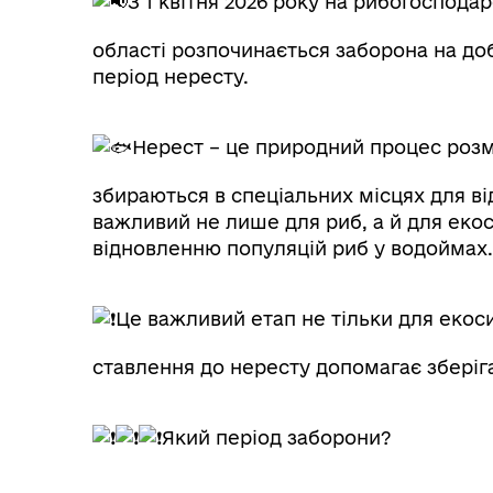
З 1 квітня 2026 року на рибогоспода
області розпочинається заборона на доб
період нересту.
Нерест – це природний процес розм
збираються в спеціальних місцях для ві
важливий не лише для риб, а й для екос
відновленню популяцій риб у водоймах.
Це важливий етап не тільки для екос
ставлення до нересту допомагає зберіг
Який період заборони?