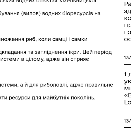
рських водних об’єктах Хмельницької
Р
з
ування (вилов) водних біоресурсів на
к
пр
г
ос
ноження риб, коли самці і самки
дкладання та запліднення ікри. Цей період
13
истеми в цілому, адже він сприяє
1 
ук
истеми, а й для риболовлі, адже правильне
м
«В
ати ресурси для майбутніх поколінь.
Lo
13