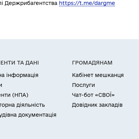
лі Держрибагентства
https://t.me/dargme
ЕНТИ ТА ДАНІ
ГРОМАДЯНАМ
на інформація
Кабінет мешканця
и
Послуги
нти (НПА)
Чат-бот «СВОЇ»
торна діяльність
Довідник закладів
удівна документація