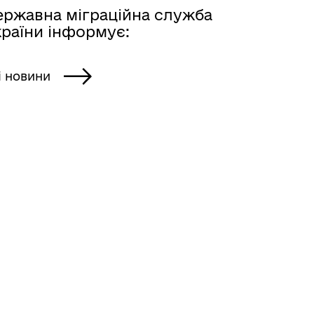
ержавна міграційна служба
країни інформує:
і новини