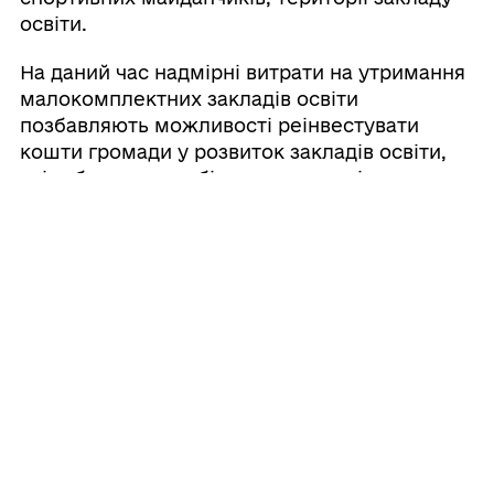
освіти.
На даний час надмірні витрати на утримання
малокомплектних закладів освіти
позбавляють можливості реінвестувати
кошти громади у розвиток закладів освіти,
які забезпечують більш високу якість
освітніх послуг або ж витратити їх на ремонт
доріг, здійснення заходів з благоустрою
тощо.
Проаналізувавши перспективну мережу,
матеріально-технічну базу, розмір
бюджетних коштів на утримання закладу,
виносимо на громадське обговорення
питання ліквідації Гальчинецького ліцею
Теофіпольської селищної ради
Хмельницького району Хмельницької
області та обговорення відповідного проєкту