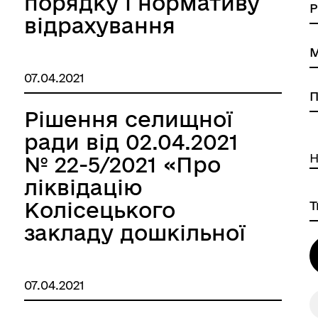
порядку і нормативу
відрахування
частини чистого
прибутку (доходу)
07.04.2021
комунальних
підприємств до
Рішення селищної
бюджету
ради від 02.04.2021
Теофіпольської
Н
№ 22-5/2021 «Про
селищної ради на
ліквідацію
2021 рік»
Колісецького
закладу дошкільної
освіти «Зіронька»
Теофіпольської
07.04.2021
селищної ради»