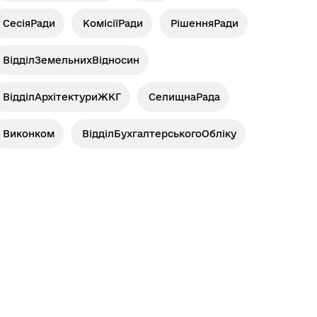
СесіяРади
КомісіїРади
РішенняРади
ВідділЗемельнихВідносин
ВідділАрхітектуриЖКГ
СелищнаРада
Виконком
ВідділБухгалтерськогоОбліку