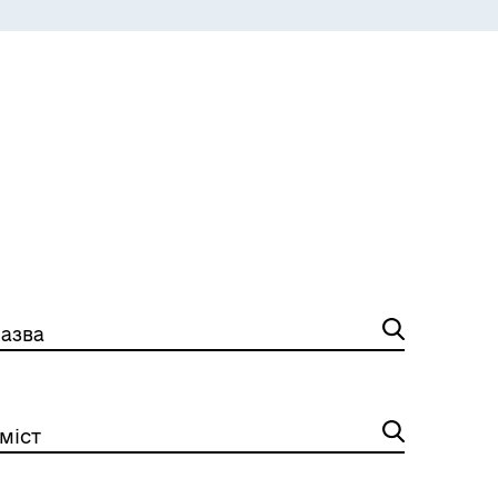
азва
міст