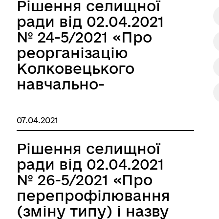
Рішення селищної
ради від 02.04.2021
№ 24-5/2021 «Про
реорганізацію
Колковецького
навчально-
виховного
комплексу
07.04.2021
«Загальноосвітня
школа І ступеня –
Рішення селищної
дошкільний
ради від 02.04.2021
навчальний заклад»
№ 26-5/2021 «Про
Теофіпольської
перепрофілювання
селищної ради
(зміну типу) і назву