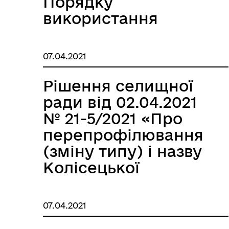
Порядку
використання
службового
легкового
07.04.2021
автотранспорту
Теофіпольської
Рішення селищної
селищної ради»
ради від 02.04.2021
№ 21-5/2021 «Про
перепрофілювання
(зміну типу) і назву
Колісецької
загальноосвітньої
школи І-ІІ ступенів
07.04.2021
Теофіпольської