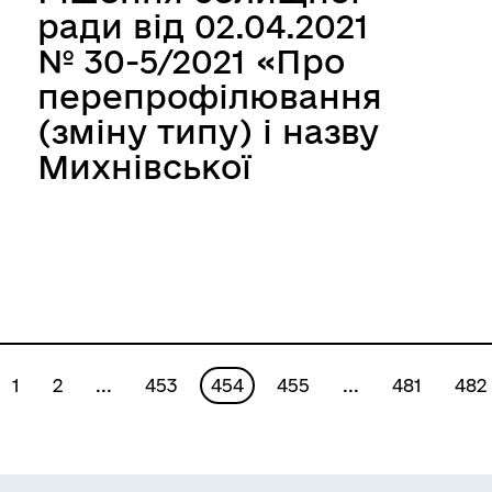
ради від 02.04.2021
№ 30-5/2021 «Про
перепрофілювання
(зміну типу) і назву
Михнівської
загальноосвітньої
школи І-ІІ ступенів
Теофіпольської
селищної ради»
1
2
...
453
454
455
...
481
482