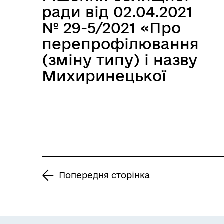
ради від 02.04.2021
№ 29-5/2021 «Про
перепрофілювання
(зміну типу) і назву
Михиринецької
загальноосвітньої
школи І-ІІ ступенів
Теофіпольської
селищної ради»
Попередня сторінка