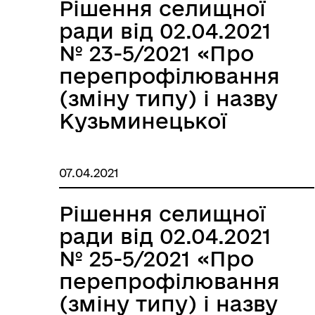
селищної ради»
Рішення селищної
ради від 02.04.2021
№ 23-5/2021 «Про
перепрофілювання
(зміну типу) і назву
Кузьминецької
загальноосвітньої
школи І-ІІ ступенів
07.04.2021
Теофіпольської
селищної ради»
Рішення селищної
ради від 02.04.2021
№ 25-5/2021 «Про
перепрофілювання
(зміну типу) і назву