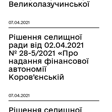
шляхом
Великолазучинської
перетворення у
загальноосвітньої
Колковецьку
школи І-ІІ ступенів
07.04.2021
початкову школу
Теофіпольської
Теофіпольської
селищної ради»
Рішення селищної
селищної ради»
ради від 02.04.2021
№ 28-5/2021 «Про
надання фінансової
автономії
Коров’єнській
гімназії
Теофіпольської
07.04.2021
селищної ради»
Рішення селищної