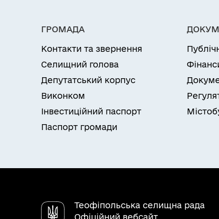
ГРОМАДА
ДОКУМ
Контакти та звернення
Публіч
Селищний голова
Фінанс
Депутатський корпус
Докуме
Виконком
Регуля
Інвестиційний паспорт
Містоб
Паспорт громади
Теофіпольська селищна рада
Офіційний вебсайт