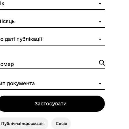
омер
Застосувати
ПублічнаІнформація
Сесія