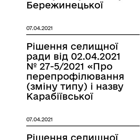
Бережинецької
загальноосвітньої
школи І-ІІ ступенів
07.04.2021
Теофіпольської
селищної ради»
Рішення селищної
ради від 02.04.2021
№ 27-5/2021 «Про
перепрофілювання
(зміну типу) і назву
Карабіївської
загальноосвітньої
школи І-ІІ ступенів
07.04.2021
Теофіпольської
селищної ради»
Рішення селищної