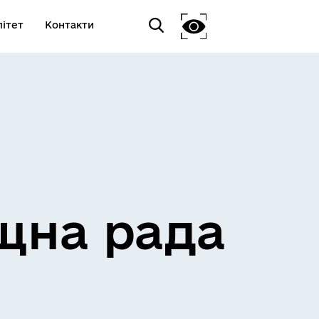
ітет
Контакти
щна рада