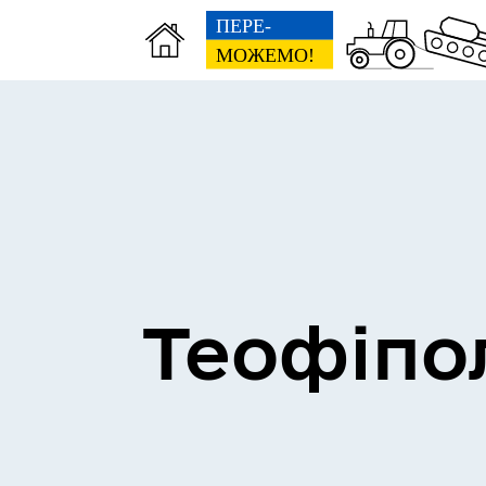
Теофіпо