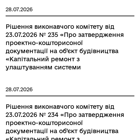
28.07.2026
Рішення виконавчого комітету від
23.07.2026 № 235 «Про затвердження
проектно-кошторисоної
документації на об’єкт будівництва
«Капітальний ремонт з
улаштуванням системи
блискавкозахисту в будівлі
комунального закладу
28.07.2026
«Теофіпольська школа мистецтв»
Теофіпольської селищної ради
Рішення виконавчого комітету від
Хмельницького району
23.07.2026 № 234 «Про затвердження
Хмельницької області за адресою:
проектно-кошторисоної
вул. Небесної Сотні, 14, селище
документації на об’єкт будівництва
Теофіполь, Хмельницький район,
«Капітальний ремонт з