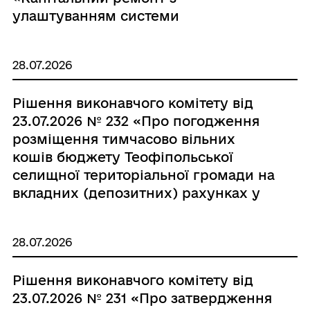
Хмельницька область»»
улаштуванням системи
блискавкозахисту в будівлі
Поляхівського ліцею Теофіпольської
28.07.2026
селищної ради Хмельницького
району Хмельницької області за
Рішення виконавчого комітету від
адресою: вул. Шкільна, 16, село
23.07.2026 № 232 «Про погодження
Поляхова , Хмельницький район,
розміщення тимчасово вільних
Хмельницька область»»
кошів бюджету Теофіпольської
селищної територіальної громади на
вкладних (депозитних) рахунках у
банках»
28.07.2026
Рішення виконавчого комітету від
23.07.2026 № 231 «Про затвердження