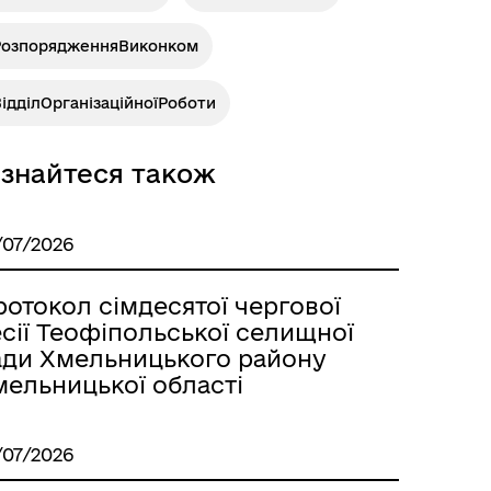
РозпорядженняВиконком
ідділОрганізаційноїРоботи
ізнайтеся також
/07/2026
отокол сімдесятої чергової
сії Теофіпольської селищної
ади Хмельницького району
мельницької області
/07/2026