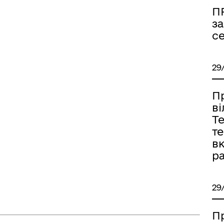
П
за
с
29
П
в
Т
т
в
ра
29
П