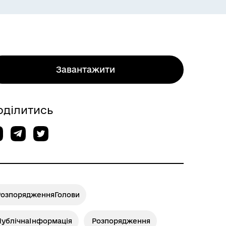
Завантажити
оділитись
РозпорядженняГолови
ПублічнаІнформація
Розпорядження