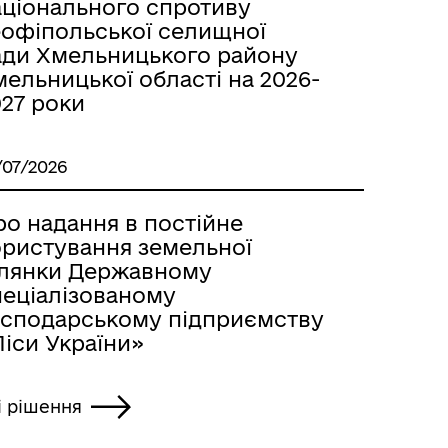
аціонального спротиву
еофіпольської селищної
ади Хмельницького району
ельницької області на 2026-
027 роки
/07/2026
ро надання в постійне
ористування земельної
ілянки Державному
пеціалізованому
осподарському підприємству
іси України»
і рішення