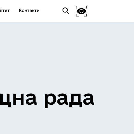
ітет
Контакти
щна рада