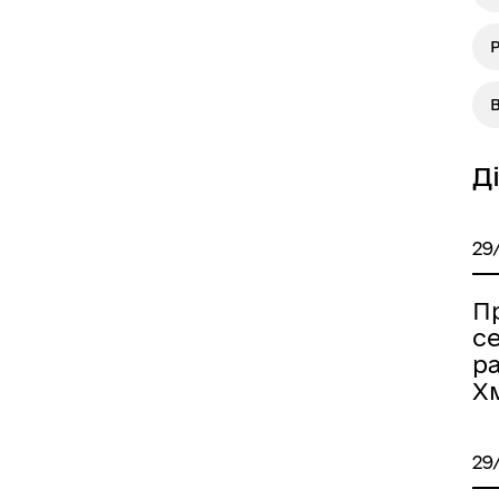
В
Д
29
Пр
се
р
Х
29