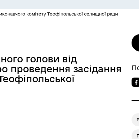
иконавчого комітету Теофіпольської селищної ради
ого голови від
ро проведення засідання
П
Теофіпольської