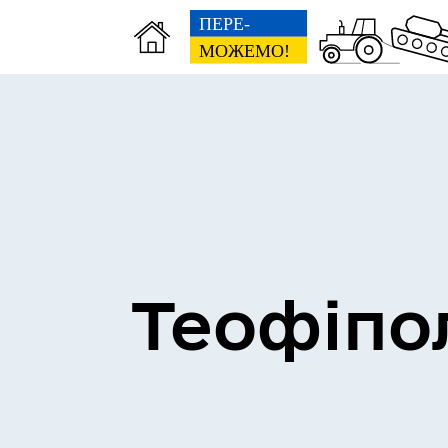
Теофіпо