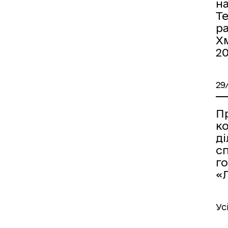
н
Т
р
Хм
2
29
П
к
д
с
г
«Л
Ус