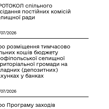
РОТОКОЛ спільного
сідання постійних комісій
елищної ради
/07/2026
ро розміщення тимчасово
ільних кошів бюджету
еофіпольської селищної
ериторіальної громади на
кладних (депозитних)
хунках у банках
/07/2026
ро Програму заходів