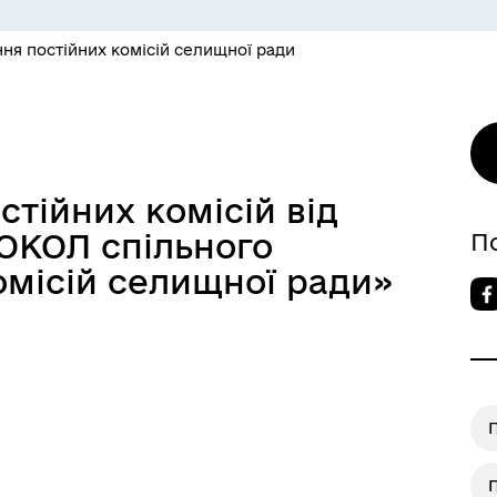
ня постійних комісій селищної ради
стійних комісій від
ТОКОЛ спільного
П
омісій селищної ради»