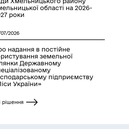
ади Хмельницького району
ельницької області на 2026-
027 роки
/07/2026
ро надання в постійне
ористування земельної
ілянки Державному
пеціалізованому
осподарському підприємству
іси України»
і рішення