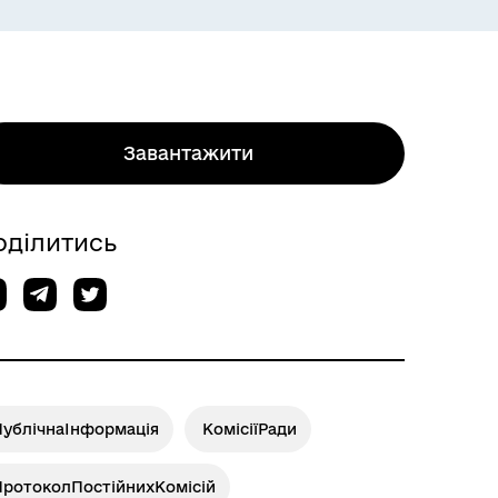
Завантажити
оділитись
ПублічнаІнформація
КомісіїРади
ПротоколПостійнихКомісій