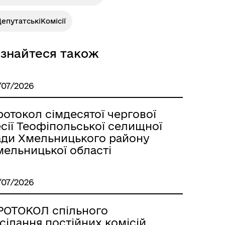
епутатськіКомісії
ізнайтеся також
/07/2026
отокол сімдесятої чергової
сії Теофіпольської селищної
ади Хмельницького району
мельницької області
/07/2026
РОТОКОЛ спільного
сідання постійних комісій