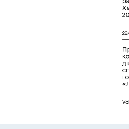
р
Хм
2
29
П
к
д
с
г
«Л
Ус