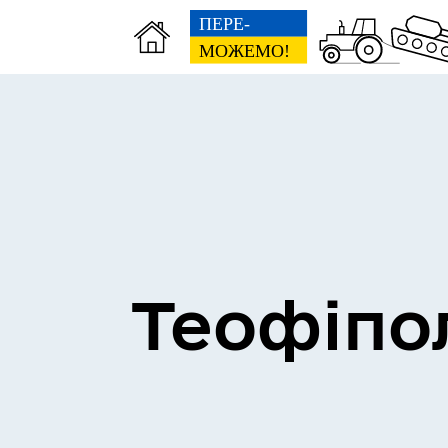
Теофіпо