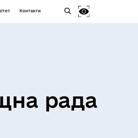
ітет
Контакти
щна рада