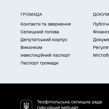
ГРОМАДА
ДОКУМ
Контакти та звернення
Публіч
Селищний голова
Фінанс
Депутатський корпус
Докуме
Виконком
Регуля
Інвестиційний паспорт
Містоб
Паспорт громади
Теофіпольська селищна рада
Офіційний вебсайт