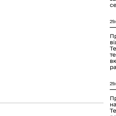
с
29
П
в
Т
т
в
ра
29
П
н
Т