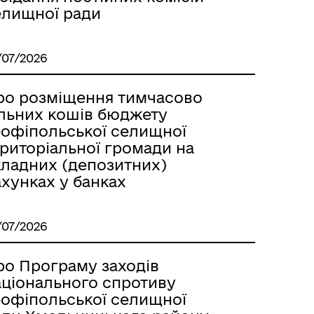
елищної ради
/07/2026
ро розміщення тимчасово
ільних кошів бюджету
еофіпольської селищної
ериторіальної громади на
кладних (депозитних)
хунках у банках
/07/2026
ро Програму заходів
аціонального спротиву
еофіпольської селищної