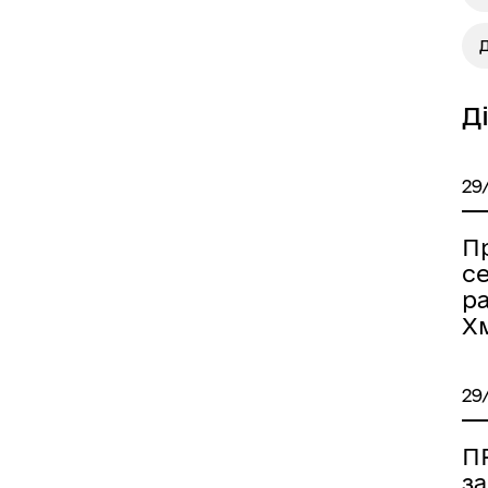
Д
Д
29
Пр
се
р
Х
29
П
за