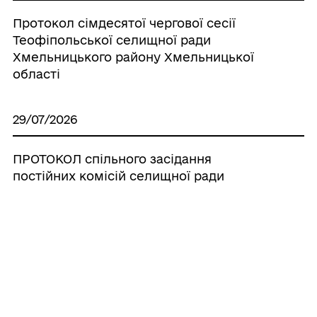
Протокол сімдесятої чергової сесії
Теофіпольської селищної ради
Хмельницького району Хмельницької
області
29/07/2026
ПРОТОКОЛ спільного засідання
постійних комісій селищної ради
29/07/2026
Про розміщення тимчасово вільних
кошів бюджету Теофіпольської
селищної територіальної громади на
вкладних (депозитних) рахунках у