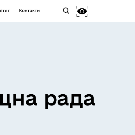
ітет
Контакти
щна рада