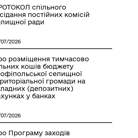
РОТОКОЛ спільного
сідання постійних комісій
елищної ради
/07/2026
ро розміщення тимчасово
ільних кошів бюджету
еофіпольської селищної
ериторіальної громади на
кладних (депозитних)
хунках у банках
/07/2026
ро Програму заходів