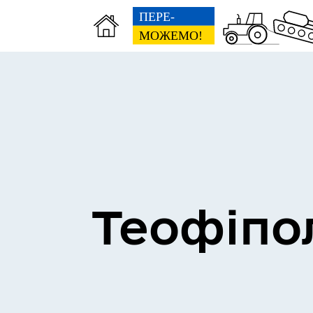
Теофіпо