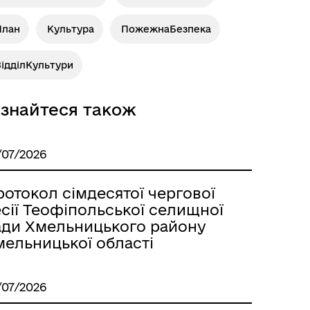
План
Культура
ПожежнаБезпека
ВідділКультури
ізнайтеся також
/07/2026
отокол сімдесятої чергової
сії Теофіпольської селищної
ади Хмельницького району
мельницької області
/07/2026