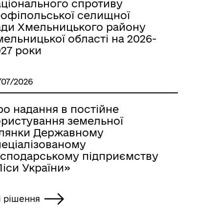
аціонального спротиву
еофіпольської селищної
ади Хмельницького району
ельницької області на 2026-
027 роки
/07/2026
ро надання в постійне
ористування земельної
ілянки Державному
пеціалізованому
осподарському підприємству
іси України»
і рішення