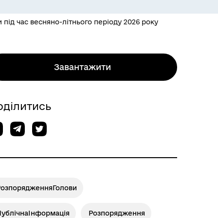
під час весняно-літнього періоду 2026 року
Завантажити
оділитись
РозпорядженняГолови
ПублічнаІнформація
Розпорядження