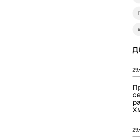
Д
29
Пр
се
р
Х
29