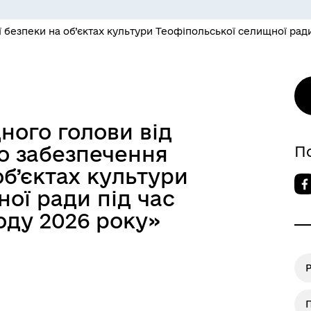
безпеки на об’єктах культури Теофіпольської селищної ради 
ого голови від
ро забезпечення
П
б’єктах культури
ої ради під час
оду 2026 року»