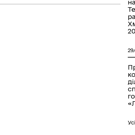
н
Т
р
Хм
2
29
П
к
д
с
г
«Л
Ус