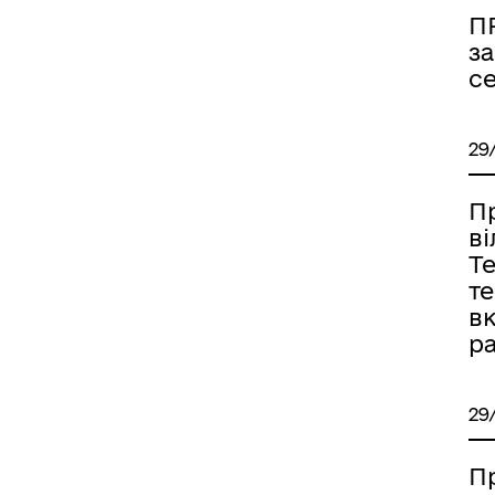
П
за
с
29
П
в
Т
т
в
ра
29
П