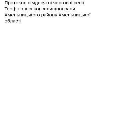
Протокол сімдесятої чергової сесії
Теофіпольської селищної ради
Хмельницького району Хмельницької
області
29/07/2026
ПРОТОКОЛ спільного засідання
постійних комісій селищної ради
29/07/2026
Про розміщення тимчасово вільних
кошів бюджету Теофіпольської
селищної територіальної громади на
вкладних (депозитних) рахунках у
банках