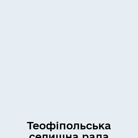
Теофіпольська
селищна рада