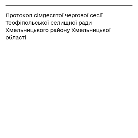
Протокол сімдесятої чергової сесії
Теофіпольської селищної ради
Хмельницького району Хмельницької
області
29/07/2026
ПРОТОКОЛ спільного засідання
постійних комісій селищної ради
29/07/2026
Про розміщення тимчасово вільних
кошів бюджету Теофіпольської
селищної територіальної громади на