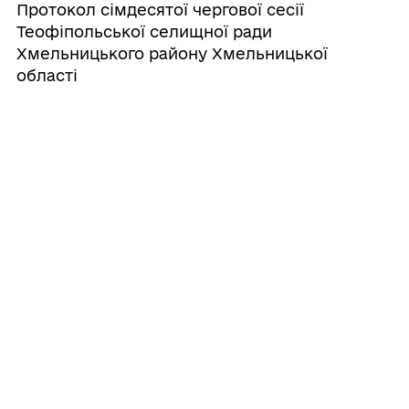
Протокол сімдесятої чергової сесії
Теофіпольської селищної ради
Хмельницького району Хмельницької
області
29/07/2026
ПРОТОКОЛ спільного засідання
постійних комісій селищної ради
29/07/2026
Про розміщення тимчасово вільних
кошів бюджету Теофіпольської
селищної територіальної громади на
вкладних (депозитних) рахунках у
банках