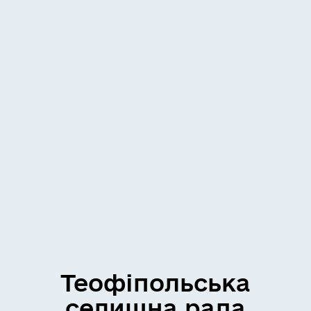
Теофіпольська
селищна рада