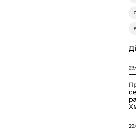
Д
29
Пр
се
р
Х
29