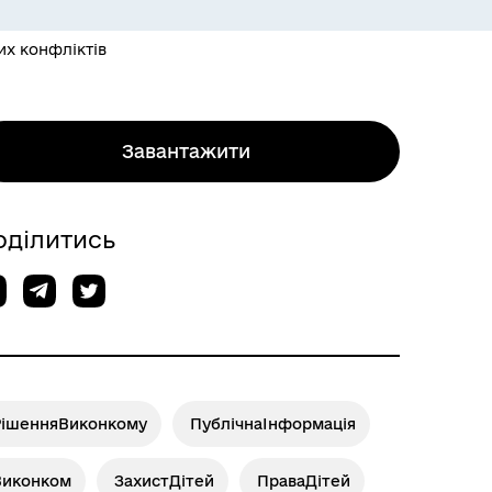
их конфліктів
Завантажити
оділитись
РішенняВиконкому
ПублічнаІнформація
Виконком
ЗахистДітей
ПраваДітей