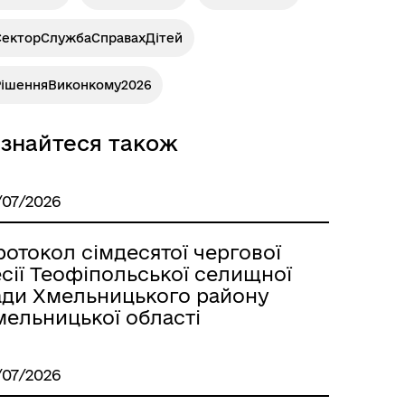
СекторСлужбаСправахДітей
РішенняВиконкому2026
ізнайтеся також
/07/2026
отокол сімдесятої чергової
сії Теофіпольської селищної
ади Хмельницького району
мельницької області
/07/2026