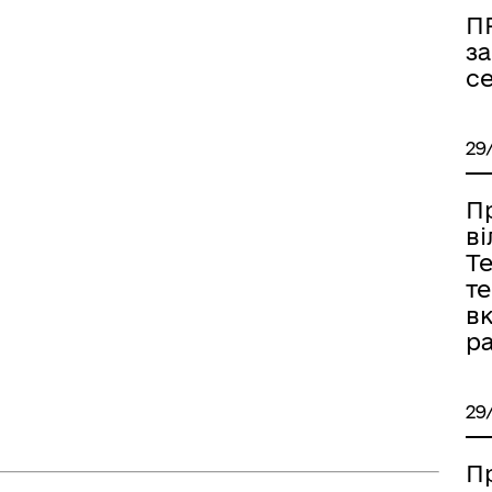
П
за
с
29
П
в
Т
т
в
ра
29
П