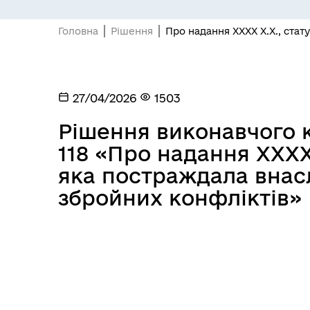
Головна
Рішення
Про надання ХХХХ Х.Х., стат
27/04/2026
1503
Рішення виконавчого к
118 «Про надання ХХХХ
яка постраждала внасл
збройних конфліктів»