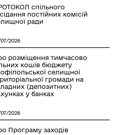
РОТОКОЛ спільного
сідання постійних комісій
елищної ради
/07/2026
ро розміщення тимчасово
ільних кошів бюджету
еофіпольської селищної
ериторіальної громади на
кладних (депозитних)
хунках у банках
/07/2026
ро Програму заходів