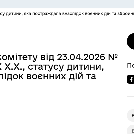
усу дитини, яка постраждала внаслідок воєнних дій та збройн
омітету від 23.04.2026 №
 Х.Х., статусу дитини,
П
ідок воєнних дій та