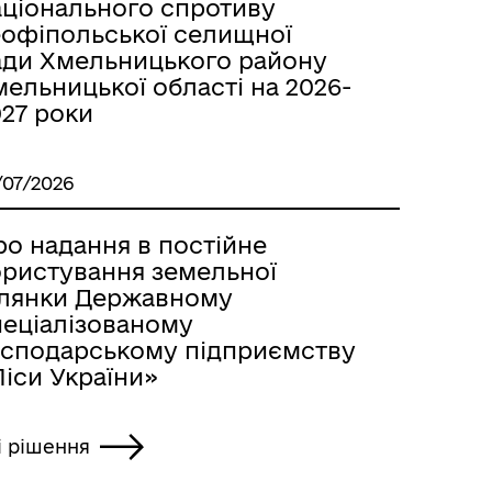
аціонального спротиву
еофіпольської селищної
ади Хмельницького району
ельницької області на 2026-
027 роки
/07/2026
ро надання в постійне
ористування земельної
ілянки Державному
пеціалізованому
осподарському підприємству
іси України»
і рішення