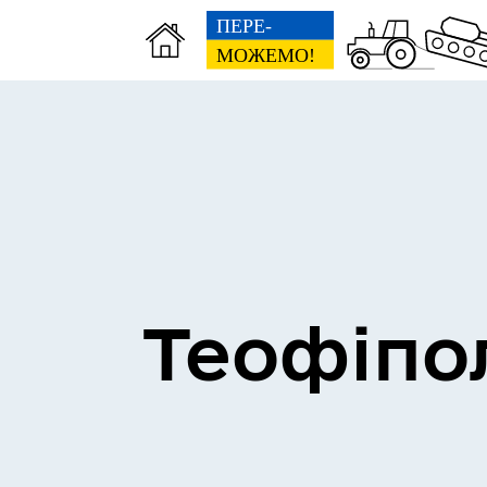
Теофіпо