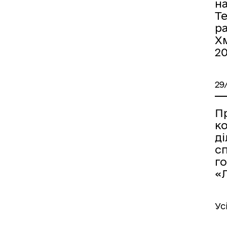
н
Т
р
Хм
2
29
П
к
д
с
г
«Л
Ус