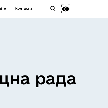
ітет
Контакти
щна рада