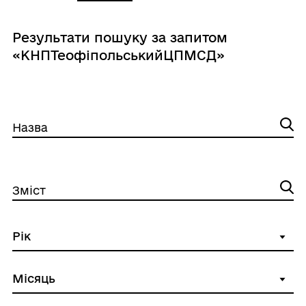
Результати пошуку за запитом
«КНПТеофіпольськийЦПМСД»
Назва
Зміст