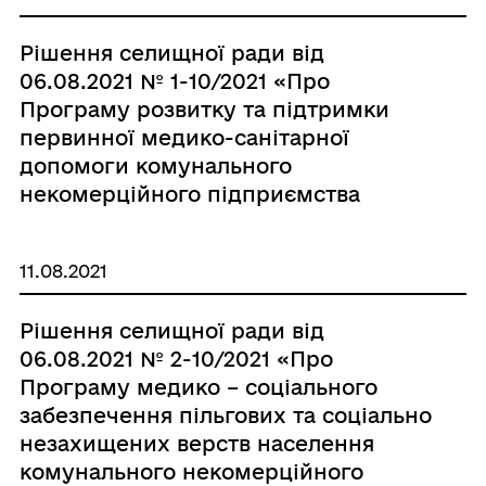
Рішення селищної ради від
06.08.2021 № 1-10/2021 «Про
Програму розвитку та підтримки
первинної медико-санітарної
допомоги комунального
некомерційного підприємства
«Теофіпольський центр первинної
медико - санітарної допомоги»
11.08.2021
Теофіпольської селищної ради на
2022-2025 роки»
Рішення селищної ради від
06.08.2021 № 2-10/2021 «Про
Програму медико – соціального
забезпечення пільгових та соціально
незахищених верств населення
комунального некомерційного