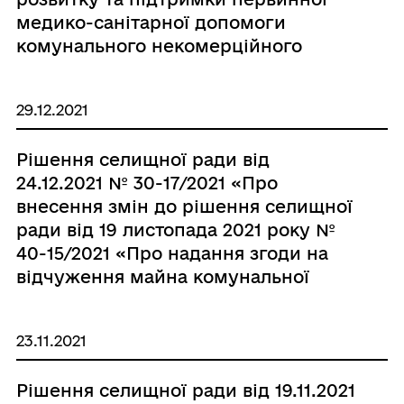
медико-санітарної допомоги
комунального некомерційного
підприємства «Теофіпольський
центр первинної медико–санітарної
29.12.2021
допомоги» Теофіпольської селищної
ради на 2022 - 2025 роки»
Рішення селищної ради від
24.12.2021 № 30-17/2021 «Про
внесення змін до рішення селищної
ради від 19 листопада 2021 року №
40-15/2021 «Про надання згоди на
відчуження майна комунальної
власності»»
23.11.2021
Рішення селищної ради від 19.11.2021