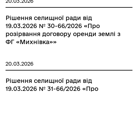
20.03.2026
селищній раді»
Рішення селищної ради від
19.03.2026 № 30-66/2026 «Про
розірвання договору оренди землі з
ФГ «Михнівка»»
20.03.2026
Рішення селищної ради від
19.03.2026 № 31-66/2026 «Про
надання в оренду земельних
ділянок під польовими дорогами»
20.03.2026