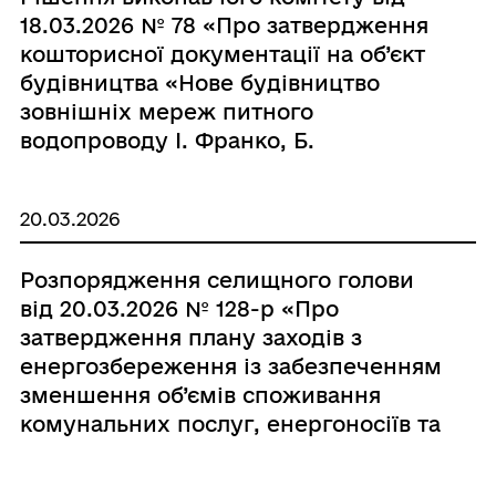
18.03.2026 № 78 «Про затвердження
кошторисної документації на об’єкт
будівництва «Нове будівництво
зовнішніх мереж питного
водопроводу І. Франко, Б.
Хмельницького, Тітова, Набережна,
Шевченка, Весняна, Першотравнева
20.03.2026
смт. Базалія Хмельницького р-ну
Хмельницької обл. (коригування)»»
Розпорядження селищного голови
від 20.03.2026 № 128-р «Про
затвердження плану заходів з
енергозбереження із забезпеченням
зменшення об’ємів споживання
комунальних послуг, енергоносіїв та
послуг зв’язку Теофіпольської
селищної ради Хмельницького