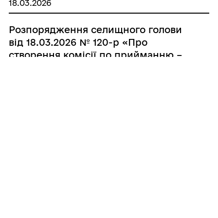
18.03.2026
району Хмельницької області на
2026 рік»
Розпорядження селищного голови
від 18.03.2026 № 120-р «Про
створення комісії по прийманню –
передачі канцтоварів»
18.03.2026
Розпорядження селищного голови
від 18.03.2026 № 121-р «Про
забезпечення участі команд у ІІІ
етапі фізкультурно-оздоровчих
заходів та змагань «Пліч-о-пліч
всеукраїнські шкільні ліги» зі
спортивного орієнтування»