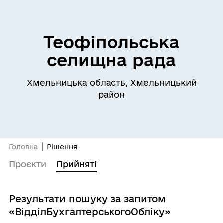
Теофіпольська
селищна рада
Хмельницька область, Хмельницький
район
Головна
Рішення
Проєкти
Прийняті
Результати пошуку за запитом
«ВідділБухгалтерськогоОбліку»