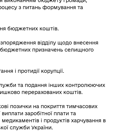
ння виконанням бюджету громади,
роцесу з питань формування та
ння бюджетних коштів.
озпорядження відділу щодо внесення
их бюджетних призначень селищного
ння і протидії корупції.
служби та подання інших контролюючих
ишково перерахованих коштів.
кові позички на покриття тимчасових
 виплати заробітної плати та
я медикаментів і продуктів харчування в
кої служби України.