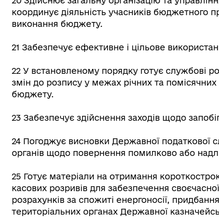
20 Здійснює загальну організацію та управлі
координує діяльність учасників бюджетного п
виконання бюджету.
21 Забезпечує ефективне і цільове використа
22 У встановленому порядку готує службові р
змін до розпису у межах річних та помісячн
бюджету.
23 Забезпечує здійснення заходів щодо запобіга
24 Погоджує висновки Державної податкової 
органів щодо повернення помилково або надл
25 Готує матеріали на отримання короткостро
касових розривів для забезпечення своєчасної
розрахунків за спожиті енергоносії, придбанн
територіальних органах Державної казначейсь