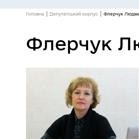
Головна
Депутатський корпус
Флерчук Людми
Флерчук Лю