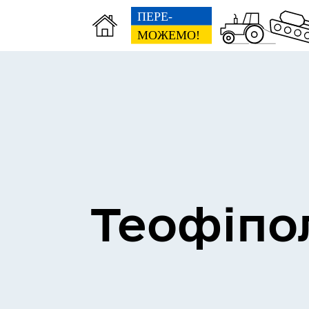
Теофіпо