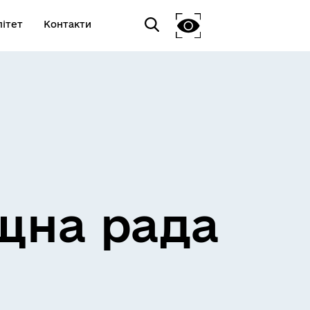
ітет
Контакти
щна рада