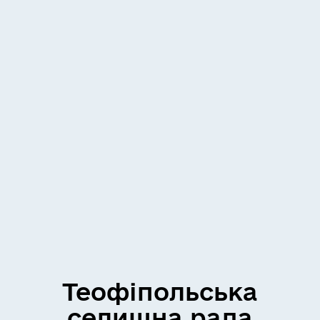
Теофіпольська
селищна рада