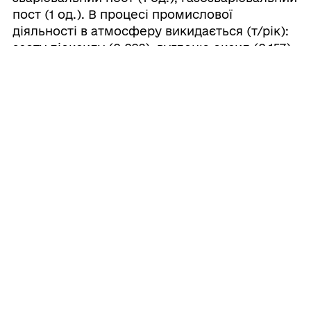
пост (1 од.). В процесі промислової
діяльності в атмосферу викидається (т/рік):
азоту діоксиду (0,092), вуглецю оксид (0,157),
вуглецю діоксид (37,219), азоту оксид
(0,0003), метан (0,001), сірки діоксид (0,002),
вуглеводні насичені (0,002), оксид заліза
(0,016), оксид марганцю (0,0004), речовини у
вигляді суспендованих твердих частинок
(0,001), оксид титану (0,0001), ксилол (0,063),
уайт-спіріт (0,063).
Старокостянтинівська дільниця 3
Старокостянтинівського УЕГГ Хмельницької
філії ТОВ «ГАЗОРОЗПОДІЛЬНІ МЕРЕЖІ
УКРАЇНИ»
розташована за адресою 331146,
Хмельницька обл., Хмельниький р-н.,
Староостропільська територіальна громада,
с. Левківка, вул. Центральна 87. Джерелами