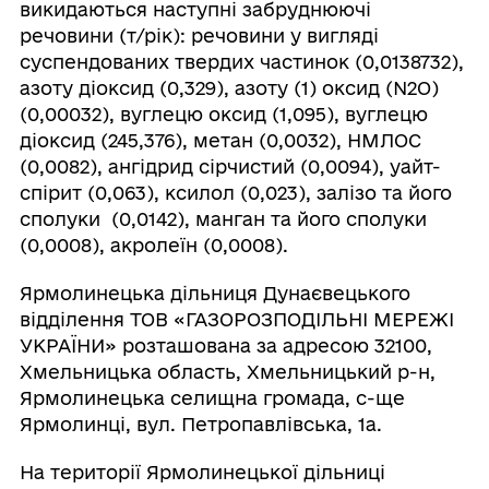
викидаються наступні забруднюючі
речовини (т/рік): речовини у вигляді
суспендованих твердих частинок (0,0138732),
‌азоту діоксид (0,329), азоту (1) оксид (N2O)
(0,00032), вуглецю оксид (1,095), вуглецю
діоксид (245,376), метан (0,0032), НМЛОС
(0,0082), ангідрид сірчистий (0,0094), уайт-
спірит (0,063), ксилол (0,023), залізо та його
сполуки (0,0142), манган та його сполуки
(0,0008), акролеїн (0,0008).
Ярмолинецька дільниця Дунаєвецького
відділення ТОВ «ГАЗОРОЗПОДІЛЬНІ МЕРЕЖІ
УКРАЇНИ» розташована за адресою 32100,
Хмельницька область, Хмельницький р-н,
Ярмолинецька селищна громада, с-ще
Ярмолинці, вул. Петропавлівська, 1а.
На території Ярмолинецької дільниці