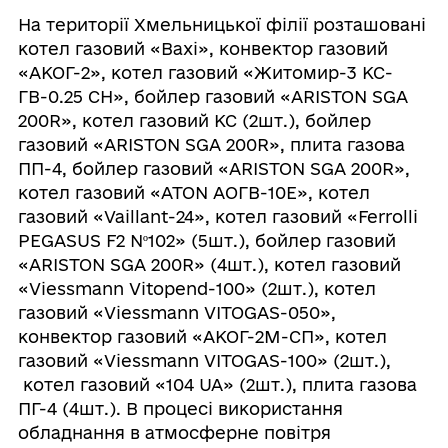
На території Хмельницької філії розташовані
котел газовий «Вахі», конвектор газовий
«АКОГ-2», котел газовий «Житомир-3 КС-
ГВ-0.25 СН», бойлер газовий «ARISTON SGA
200R», котел газовий КС (2шт.), бойлер
газовий «ARISTON SGA 200R», плита газова
ПП-4, бойлер газовий «ARISTON SGA 200R»,
котел газовий «ATON АОГB-10E», котел
газовий «Vaillant-24», котел газовий «Ferrolli
PEGASUS F2 Nº102» (5шт.), бойлер газовий
«ARISTON SGA 200R» (4шт.), котел газовий
«Viessmann Vitopend-100» (2шт.), котел
газовий «Viessmann VITOGAS-050»,
конвектор газовий «АКОГ-2М-СП», котел
газовий «Viessmann VITOGAS-100» (2шт.),
котел газовий «104 UA» (2шт.), плита газова
ПГ-4 (4шт.). В процесі використання
обладнання в атмосферне повітря