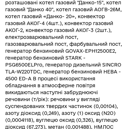
розташовані котел газовий "Данко-15", котел
газовий "Данко 40", котел газовий АОГВ-26М,
котел газовий «Данко- 20», конвектор
газовий АКОГ-4 (4шт.), конвектор газовий
АКОГ-2, конвектор газовий АКОГ-3 (2шт.),
електрозварювальний пост,
газозварювальний пост, фарбувальний пост,
генератор бензиновий GOVAX-EPH12500E2,
генератор бензиновий STARK -
PSG6500ELPro, генератор дизельний SINCRO
TLA-W220TDC, генератор бензиновий HEBA -
4500 ED-A В процесі використання
обладнання в атмосферне повітря
викидаються наступні забруднюючі
речовини (т/рік): речовини у вигляді
суспендованих твердих частинок (0,00104),
‌азоту діоксид (0,249), азоту (1) оксид (N2O)
(0,0004118), вуглецю оксид (0,326), вуглецю
діоксид (67,273), метан (0,001488), НМЛОС