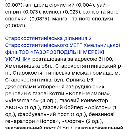
(0,007), ангідрид сірчистий (0,004), уайт-
спірит (0,073), ксилол (0,023), залізо та його
сполуки (0,0875), манган та його сполуки
(0,0031).
Старокостянтинівська дільниця 2
Старокостянтинівського УЕГГ Хмельницької
філії ТОВ «ГАЗОРОЗПОДІЛЬНІ МЕРЕЖІ
УКРАЇНИ»
розташована за адресою 31100,
Хмельницька обл., Старокостянтинівський р-
н., Старокостянтинівська міська громада, м.
Старокостянтинів, вул. Орлика 1/3.
Джерелами утворення забруднюючих
речовин є газові котли «Колві-Термона»,
«Viessmann» (4 од.), газовий конвектор
АКОГ-3 (1 од.), газовий бойлер «Арістон» (1
од.), фарбувальний пост (1 од.), бензинові
генератори «Honda», «Форте» (2 од.),
зварювальний пост (1 од.), газозварювальний