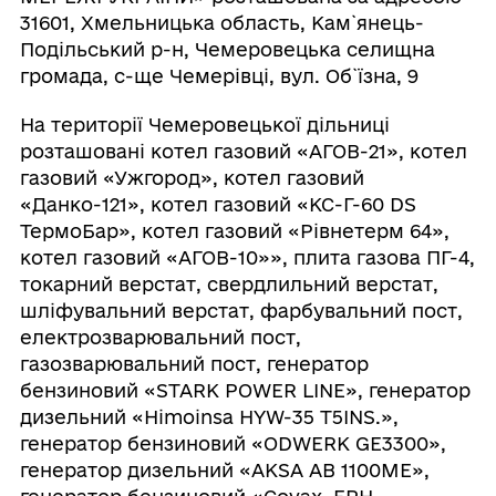
31601, Хмельницька область, Кам`янець-
Подільський р-н, Чемеровецька селищна
громада, с-ще Чемерівці, вул. Об`їзна, 9
На території Чемеровецької дільниці
розташовані котел газовий «АГОВ-21», котел
газовий «Ужгород», котел газовий
«Данко-121», котел газовий «КС-Г-60 DS
ТермоБар», котел газовий «Рівнетерм 64»,
котел газовий «АГОВ-10»», плита газова ПГ-4,
токарний верстат, свердлильний верстат,
шліфувальний верстат, фарбувальний пост,
електрозварювальний пост,
газозварювальний пост, генератор
бензиновий «STARK POWER LINE», генератор
дизельний «Himoinsa HYW-35 T5INS.»,
генератор бензиновий «ODWERK GE3300»,
генератор дизельний «AKSA AB 1100ME»,