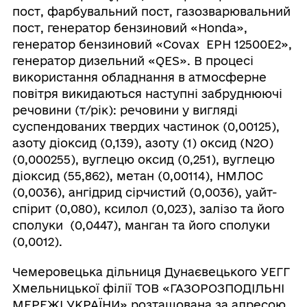
пост, фарбувальний пост, газозварювальний
пост, генератор бензиновий «Honda»,
генератор бензиновий «Covax EPH 12500E2»,
генератор дизельний «QES». В процесі
використання обладнання в атмосферне
повітря викидаються наступні забруднюючі
речовини (т/рік): речовини у вигляді
суспендованих твердих частинок (0,00125),
‌азоту діоксид (0,139), азоту (1) оксид (N2O)
(0,000255), вуглецю оксид (0,251), вуглецю
діоксид (55,862), метан (0,00114), НМЛОС
(0,0036), ангідрид сірчистий (0,0036), уайт-
спірит (0,080), ксилол (0,023), залізо та його
сполуки (0,0447), манган та його сполуки
(0,0012).
Чемеровецька дільниця Дунаєвецького УЕГГ
Хмельницької філії ТОВ «ГАЗОРОЗПОДІЛЬНІ
МЕРЕЖІ УКРАЇНИ» розташована за адресою