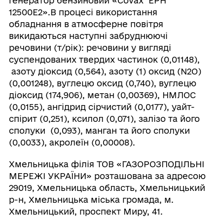
генератор бензиновий «Covax EPH
12500E2».В процесі використання
обладнання в атмосферне повітря
викидаються наступні забруднюючі
речовини (т/рік): речовини у вигляді
суспендованих твердих частинок (0,01148),
‌азоту діоксид (0,564), азоту (1) оксид (N2O)
(0,001248), вуглецю оксид (0,740), вуглецю
діоксид (174,906), метан (0,00369), НМЛОС
(0,0155), ангідрид сірчистий (0,0177), уайт-
спірит (0,251), ксилол (0,071), залізо та його
сполуки (0,093), манган та його сполуки
(0,0033), акролеїн (0,00008).
Хмельницька філія ТОВ «ГАЗОРОЗПОДІЛЬНІ
МЕРЕЖІ УКРАЇНИ» розташована за адресою
29019, Хмельницька область, Хмельницький
р-н, Хмельницька міська громада, м.
Хмельницький, проспект Миру, 41.