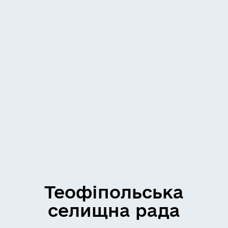
Теофіпольська
селищна рада