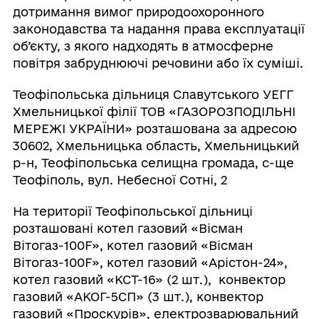
дотримання вимог природоохоронного
законодавства та надання права експлуатації
об’єкту, з якого надходять в атмосферне
повітря забруднюючі речовини або їх суміші.
Теофіпольська дільниця Славутського УЕГГ
Хмельницької філії ТОВ «ГАЗОРОЗПОДІЛЬНІ
МЕРЕЖІ УКРАЇНИ» розташована за адресою
30602, Хмельницька область, Хмельницький
р-н, Теофіпольська селищна громада, с-ще
Теофіполь, вул. Небесної Сотні, 2
На території Теофіпольської дільниці
розташовані котел газовий «Вісман
Вітогаз-100F», котел газовий «Вісман
Вітогаз-100F», котел газовий «Арістон-24»,
котел газовий «КСТ-16» (2 шт.), конвектор
газовий «АКОГ-5СП» (3 шт.), конвектор
газовий «Проскурів», електрозварювальний