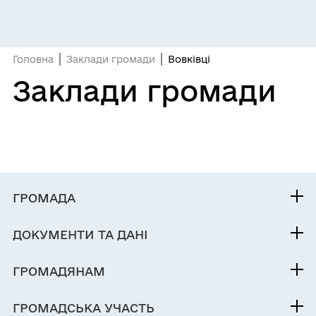
Головна
Заклади громади
Вовківці
Заклади громади
ГРОМАДА
Контакти та звернення
ДОКУМЕНТИ ТА ДАНІ
Селищний голова
Публічна інформація
Депутатський корпус
ГРОМАДЯНАМ
Фінанси
Виконком
Кабінет мешканця
Документи (НПА)
ГРОМАДСЬКА УЧАСТЬ