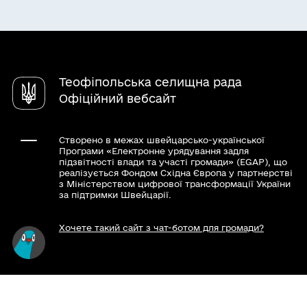
Інвестиційний паспорт
Послуги
Регуляторна діяльність
Електронні петиції
Паспорт громади
Чат-бот «СВОЇ»
Містобудівна документація
Довідник закладів
Теофіпольська селищна рада
Офіційний вебсайт
Створено в межах швейцарсько-української
Програми «Електронне урядування задля
підзвітності влади та участі громади» (EGAP), що
реалізується Фондом Східна Європа у партнерстві
з Міністерством цифрової трансформації України
за підтримки Швейцарії.
Хочете такий сайт з чат-ботом для громади?
Весь контент доступний за ліцензією Creative
Commons Attribution 4.0 International license,