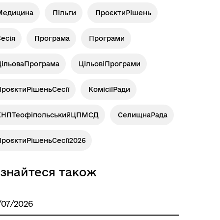
Медицина
Пільги
ПроєктиРішень
есія
Програма
Програми
ЦільоваПрограма
ЦільовіПрограми
ПроєктиРішеньСесії
КомісіїРади
КНПТеофіпольськийЦПМСД
СелищнаРада
ПроєктиРішеньСесії2026
ізнайтеся також
/07/2026