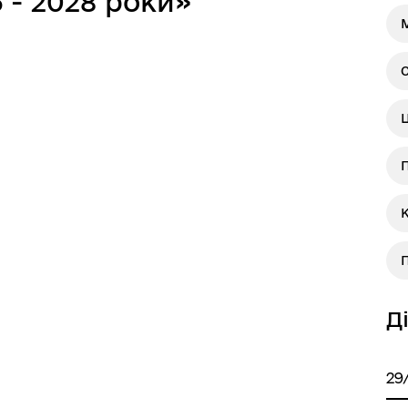
 - 2028 роки»
С
Д
29