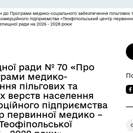
н до Програми медико-соціального забезпечення пільгових 
омерційного підприємства «Теофіпольський центр первинно
елищної ради на 2026 - 2028 роки
ної ради № 70 «Про
грами медико-
П
ння пільгових та
х верств населення
ційного підприємства
р первинної медико –
 Теофіпольської