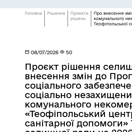
Головна
Рішення
Проєкти
Про внесення змі
рішень
комунального нек
Теофіпольської с
08/07/2026
50
Проєкт рішення селищ
внесення змін до Про
соціального забезпече
соціально незахищени
комунального некомер
«Теофіпольський цент
санітарної допомоги»