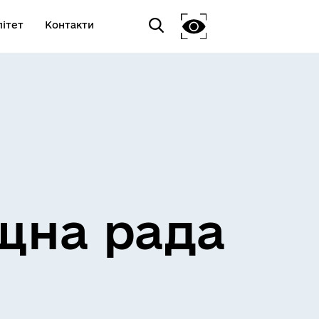
ітет
Контакти
щна рада