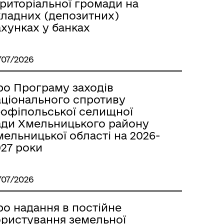
ериторіальної громади на
кладних (депозитних)
хунках у банках
/07/2026
ро Програму заходів
аціонального спротиву
еофіпольської селищної
ади Хмельницького району
ельницької області на 2026-
027 роки
/07/2026
ро надання в постійне
ористування земельної