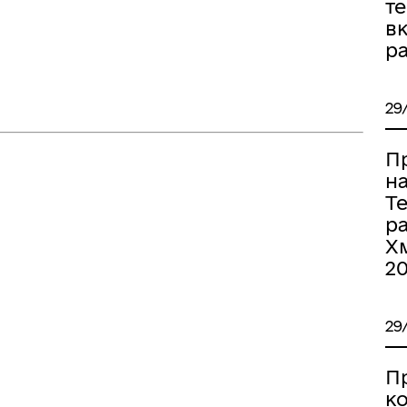
т
в
ра
29
П
н
Т
р
Хм
2
29
П
к