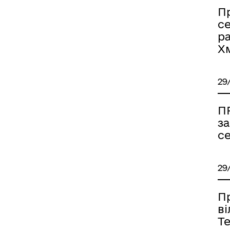
Пр
се
р
Х
29
П
за
с
29
П
в
Т