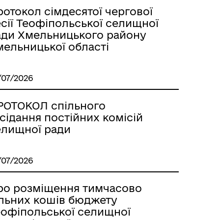
отокол сімдесятої чергової
сії Теофіпольської селищної
ади Хмельницького району
мельницької області
/07/2026
РОТОКОЛ спільного
сідання постійних комісій
елищної ради
/07/2026
ро розміщення тимчасово
ільних кошів бюджету
еофіпольської селищної