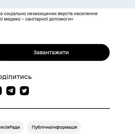
та соціально незахищених верств населення
ї медико – санітарної допомоги»
Завантажити
оділитись
СесіяРади
ПублічнаІнформація