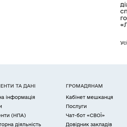
д
с
г
«Л
Ус
ЕНТИ ТА ДАНІ
ГРОМАДЯНАМ
на інформація
Кабінет мешканця
и
Послуги
нти (НПА)
Чат-бот «СВОЇ»
торна діяльність
Довідник закладів