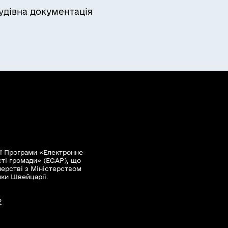
удівна документація
ї Програми «Електронне
сті громади» (EGAP), що
нерстві з Міністерством
мки Швейцарії.
?