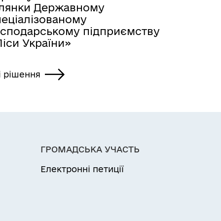
ілянки Державному
пеціалізованому
осподарському підприємству
іси України»
і рішення
ГРОМАДСЬКА УЧАСТЬ
Електронні петиції