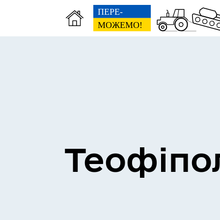
Теофіпо