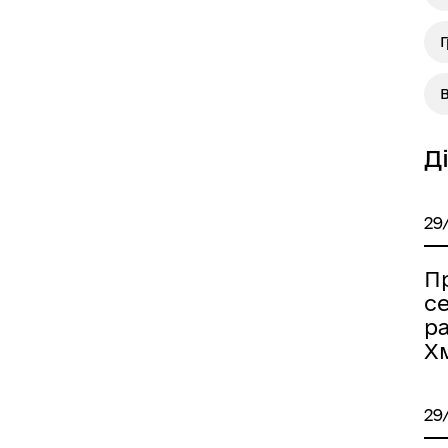
В
Д
29
Пр
се
р
Х
29