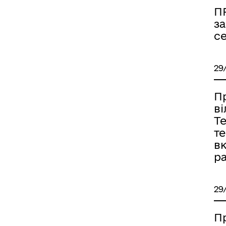
П
за
с
29
П
в
Т
т
в
ра
29
П