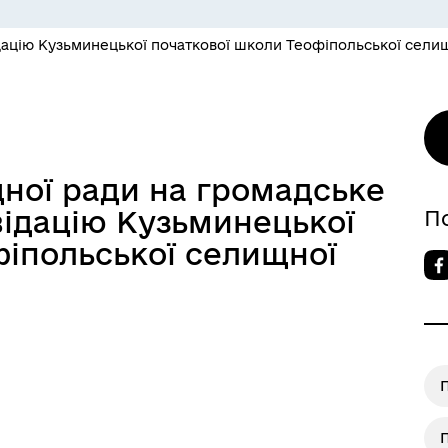
дацію Кузьминецької початкової школи Теофіпольської сели
ної ради на громадське
відацію Кузьминецької
П
фіпольської селищної