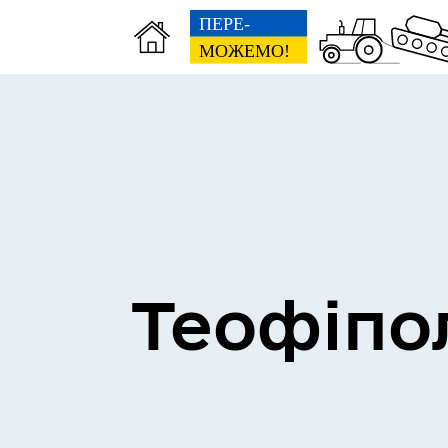
Теофіпо