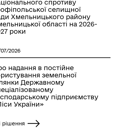
аціонального спротиву
еофіпольської селищної
ади Хмельницького району
ельницької області на 2026-
027 роки
/07/2026
ро надання в постійне
ористування земельної
ілянки Державному
пеціалізованому
осподарському підприємству
іси України»
і рішення