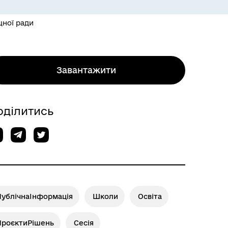
щної ради
Завантажити
оділитись
ПублічнаІнформація
Школи
Освіта
ПроєктиРішень
Сесія