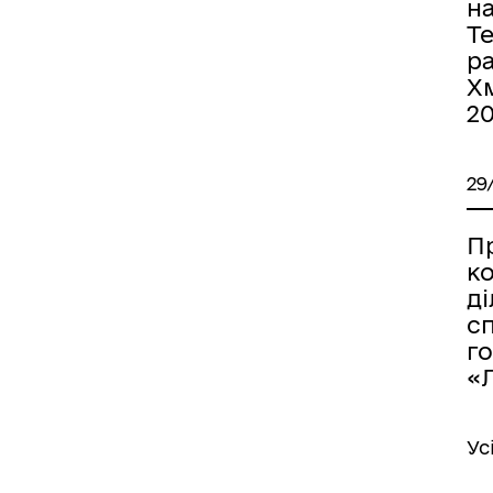
н
Т
р
Хм
2
29
П
к
д
с
г
«Л
Ус