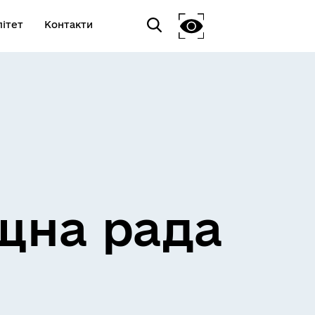
ітет
Контакти
щна рада