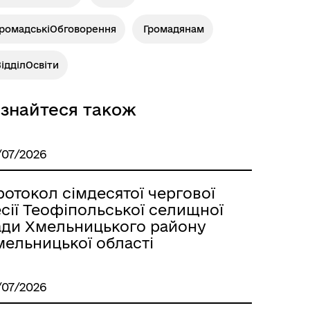
ГромадськіОбговорення
Громадянам
ідділОсвіти
ізнайтеся також
/07/2026
отокол сімдесятої чергової
сії Теофіпольської селищної
ади Хмельницького району
мельницької області
/07/2026