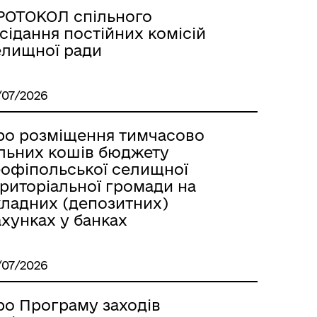
РОТОКОЛ спільного
сідання постійних комісій
елищної ради
/07/2026
ро розміщення тимчасово
ільних кошів бюджету
еофіпольської селищної
ериторіальної громади на
кладних (депозитних)
хунках у банках
/07/2026
ро Програму заходів