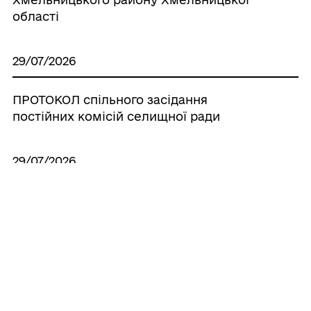
області
29/07/2026
ПРОТОКОЛ спільного засідання
постійних комісій селищної ради
29/07/2026
Про розміщення тимчасово вільних
кошів бюджету Теофіпольської
селищної територіальної громади на
вкладних (депозитних) рахунках у
банках
29/07/2026