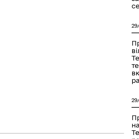
с
29
П
в
Т
т
в
ра
29
П
н
Т