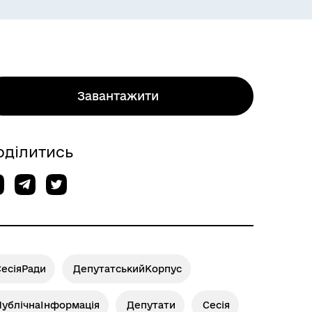
Завантажити
оділитись
СесіяРади
ДепутатськийКорпус
ПублічнаІнформація
Депутати
Сесія