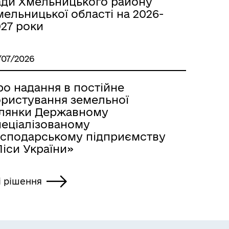
ади Хмельницького району
ельницької області на 2026-
027 роки
/07/2026
ро надання в постійне
ористування земельної
ілянки Державному
пеціалізованому
осподарському підприємству
іси України»
і рішення