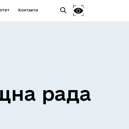
ітет
Контакти
щна рада