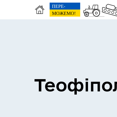
Теофіпо