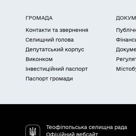
ГРОМАДА
ДОКУМ
Контакти та звернення
Публіч
Селищний голова
Фінанс
Депутатський корпус
Докуме
Виконком
Регуля
Інвестиційний паспорт
Містоб
Паспорт громади
Теофіпольська селищна рада
Офіційний вебсайт