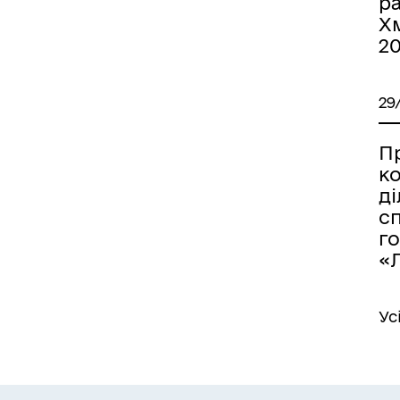
р
Хм
2
29
П
к
д
с
г
«Л
Ус