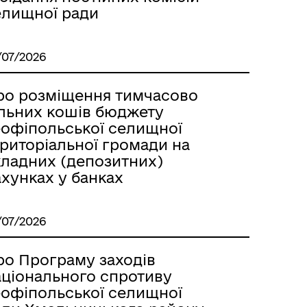
елищної ради
/07/2026
ро розміщення тимчасово
ільних кошів бюджету
еофіпольської селищної
ериторіальної громади на
кладних (депозитних)
хунках у банках
/07/2026
ро Програму заходів
аціонального спротиву
еофіпольської селищної