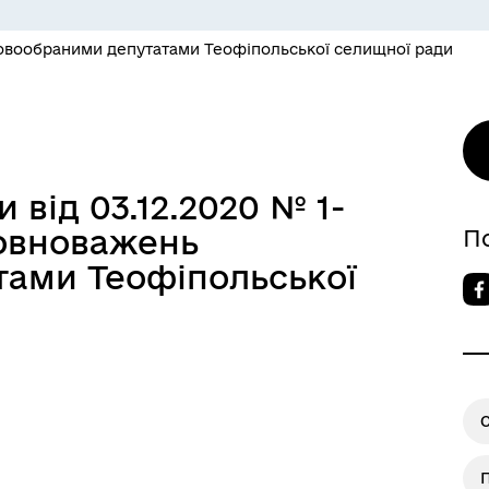
овообраними депутатами Теофіпольської селищної ради
 від 03.12.2020 № 1-
повноважень
П
ами Теофіпольської