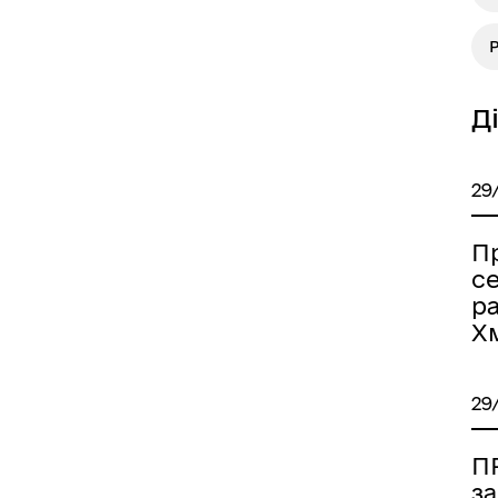
Д
29
Пр
се
р
Х
29
П
за