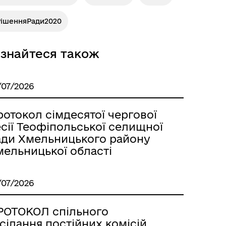
РішенняРади2020
ізнайтеся також
/07/2026
отокол сімдесятої чергової
сії Теофіпольської селищної
ади Хмельницького району
мельницької області
/07/2026
РОТОКОЛ спільного
сідання постійних комісій