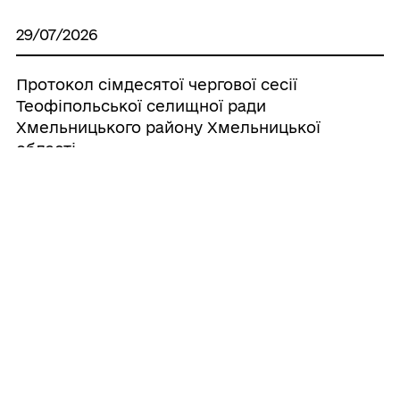
29/07/2026
Протокол сімдесятої чергової сесії
Теофіпольської селищної ради
Хмельницького району Хмельницької
області
29/07/2026
ПРОТОКОЛ спільного засідання
постійних комісій селищної ради
29/07/2026
Про внесення змін до бюджету