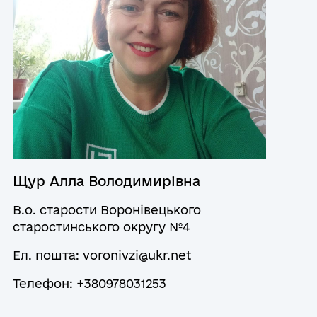
12:00 - 13:00
с. Шибена
Субота
Вихідний
вівторок 13.00 – 15.00
с. Гаївка
Неділя
Вихідний
Щур Алла Володимирівна
В.о. старости Воронівецького
старостинського округу №4
Ел. пошта: voronivzi@ukr.net
Телефон: +380978031253